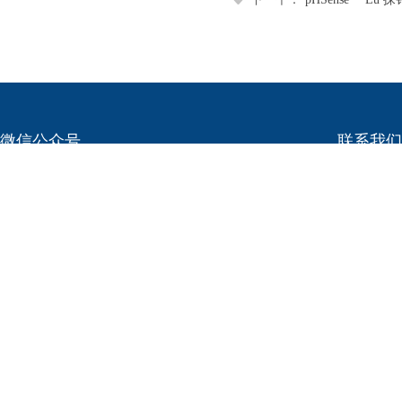
微信公众号
联系我
电话：021-6
网址：www.bi
邮箱：
mark
地址：上海市
上海柏辰生物科技有限公司 版权所有 严